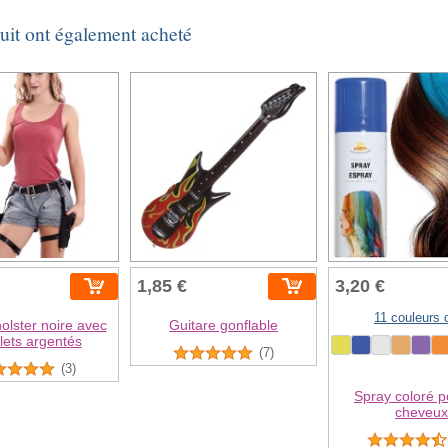
duit ont également acheté
1,85 €
3,20 €
11 couleurs 
olster noire avec
Guitare gonflable
olets argentés
(7)
(3)
Spray coloré p
cheveux