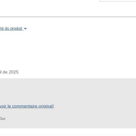
é du produit
l de 2025
voir le commentaire original
)
ui