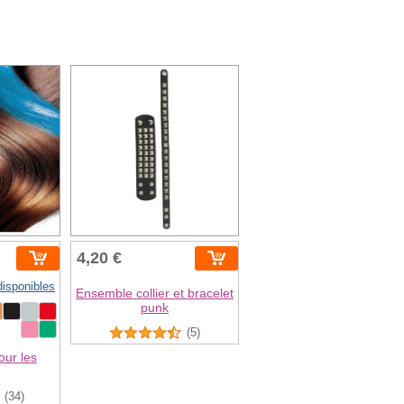
4,20 €
disponibles
Ensemble collier et bracelet
punk
(5)
our les
(34)