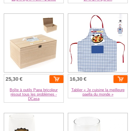
25,30 €
16,30 €
Boîte à outils Papa bricoleur
Tablier « Je cuisine la meilleure
résout tous les problèmes -
paella du monde »
DCasa