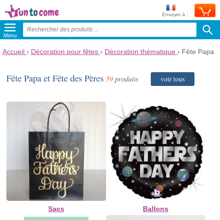
Envoyer à :
Menu
Accueil
›
Décoration pour fêtes
›
Décoration thématique
›
Fête Papa
Fête Papa et Fête des Pères
59
produits
voir tous
Sacs
Ballons