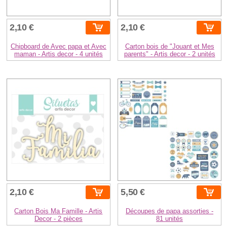
2,10 €
2,10 €
Chipboard de Avec papa et Avec
Carton bois de "Jouant et Mes
maman - Artis decor - 4 unités
parents" - Artis decor - 2 unités
2,10 €
5,50 €
Carton Bois Ma Famille - Artis
Découpes de papa assorties -
Decor - 2 pièces
81 unités