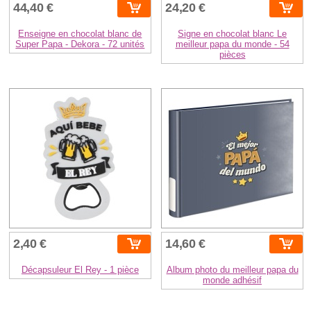
44,40 €
24,20 €
Enseigne en chocolat blanc de
Signe en chocolat blanc Le
Super Papa - Dekora - 72 unités
meilleur papa du monde - 54
pièces
2,40 €
14,60 €
Décapsuleur El Rey - 1 pièce
Album photo du meilleur papa du
monde adhésif