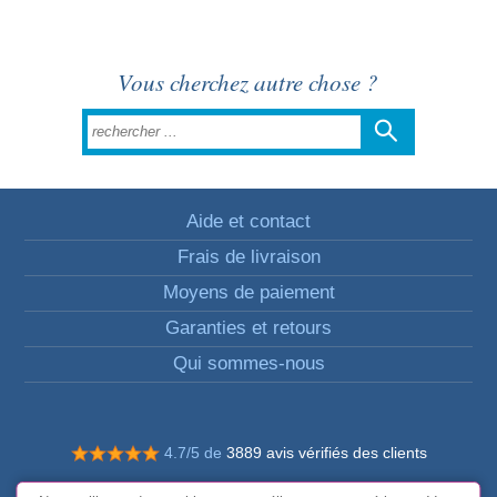
Vous cherchez autre chose ?
Aide et contact
Frais de livraison
Moyens de paiement
Garanties et retours
Qui sommes-nous
4.7/5 de
3889 avis vérifiés des clients
© Tous droits réservés FunToCome