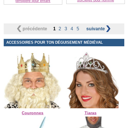
sorcières pour homme
templière pour enfant
précédente
1
2
3
4
5
suivante
ACCESSOIRES POUR TON DÉGUISEMENT MÉDIÉVAL
Couronnes
Tiaras