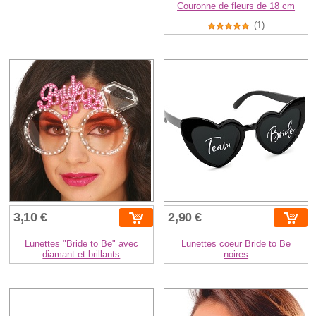
Couronne de fleurs de 18 cm
(1)
3,10 €
2,90 €
Lunettes "Bride to Be" avec
Lunettes coeur Bride to Be
diamant et brillants
noires