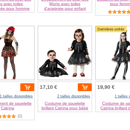
s avec toiles
Morts avec toiles
pour fem
gnée pour homme
d'araignée pour enfant
Dernières unités
17,10 €
19,90 €
1 tailles disponibles
2 tailles disponibles
1 tailles
ent de squelette
Costume de squelette
Costume de sq
Catrina
brillant Catrina pour bébé
Catrina brillant p
(1)