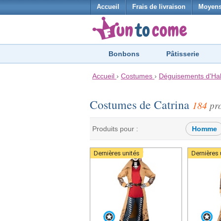
Accueil
Frais de livraison
Moyens
Bonbons
Pâtisserie
Accueil
›
Costumes
›
Déguisements d'Ha
Costumes de Catrina
184
pro
Produits pour :
Homme
Dernières unités
Dernières 