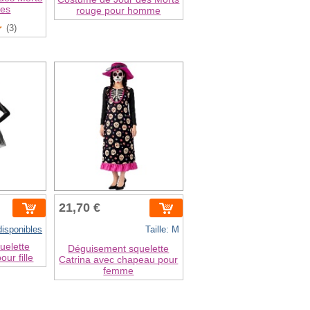
mes
rouge pour homme
(3)
21,70 €
 disponibles
Taille: M
uelette
Déguisement squelette
our fille
Catrina avec chapeau pour
femme