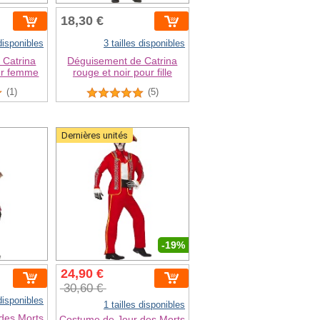
18,30 €
 disponibles
3 tailles disponibles
 Catrina
Déguisement de Catrina
our femme
rouge et noir pour fille
(1)
(5)
Dernières unités
-19%
24,90 €
30,60 €
 disponibles
1 tailles disponibles
des Morts
Costume de Jour des Morts