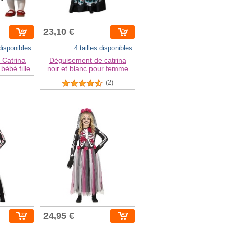
23,10 €
 disponibles
4 tailles disponibles
 Catrina
Déguisement de catrina
 bébé fille
noir et blanc pour femme
(2)
24,95 €