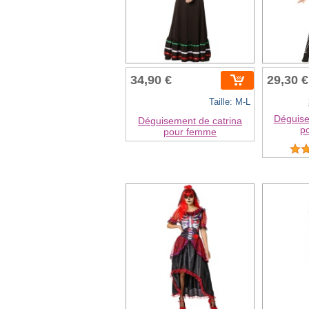
34,90 €
29,30 €
Taille: M-L
Déguise
Déguisement de catrina
p
pour femme