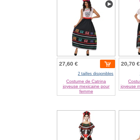
27,60 €
20,70 €
2 tailles disponibles
Costume de Catrina
Costu
joyeuse mexicaine pour
joyeuse m
femme