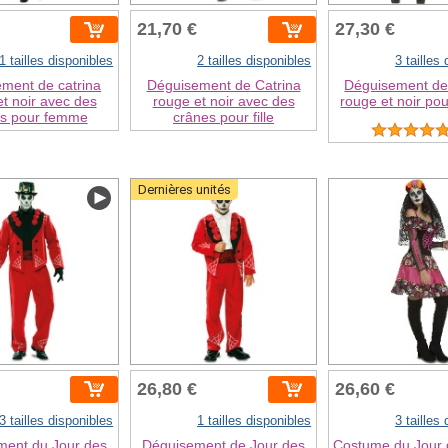
21,70 €
27,30 €
1 tailles disponibles
2 tailles disponibles
3 tailles
ment de catrina
Déguisement de Catrina
Déguisement de
t noir avec des
rouge et noir avec des
rouge et noir p
es pour femme
crânes pour fille
Dernières unités
26,80 €
26,60 €
3 tailles disponibles
1 tailles disponibles
3 tailles
ment du Jour des
Déguisement de Jour des
Costume du Jour 