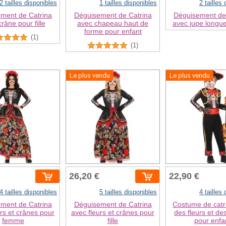
2 tailles disponibles
1 tailles disponibles
2 tailles
ment de Catrina
Déguisement de Catrina
Déguisement de
râne pour fille
avec chapeau haut de
avec jupe longue
forme pour enfant
(1)
(1)
Le plus vendu
Le plus vendu
26,20 €
22,90 €
4 tailles disponibles
5 tailles disponibles
4 tailles
ment de Catrina
Déguisement de Catrina
Costume de catr
urs et crânes pour
avec fleurs et crânes pour
des fleurs et de
femme
fille
pour enfa