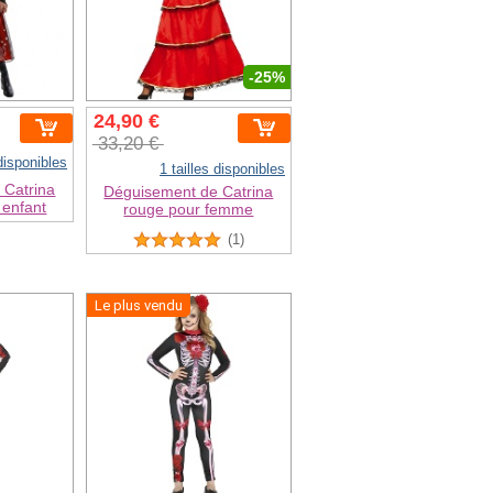
-25%
24,90 €
33,20 €
 disponibles
1 tailles disponibles
 Catrina
Déguisement de Catrina
 enfant
rouge pour femme
(1)
Le plus vendu