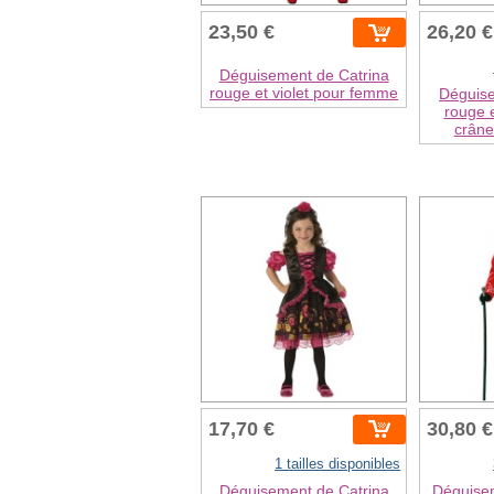
23,50 €
26,20 €
Déguisement de Catrina
rouge et violet pour femme
Déguise
rouge e
crân
17,70 €
30,80 €
1 tailles disponibles
Déguisement de Catrina
Déguise