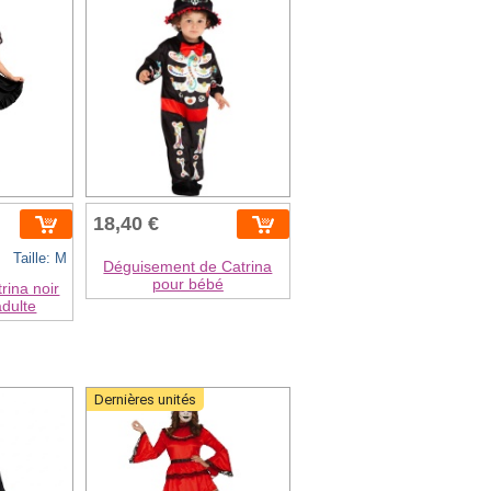
18,40 €
Taille: M
Déguisement de Catrina
pour bébé
rina noir
dulte
Dernières unités