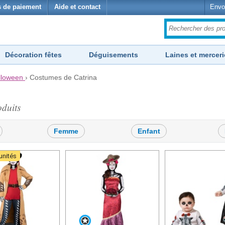
 de paiement
Aide et contact
Envo
Décoration fêtes
Déguisements
Laines et merceri
lloween
›
Costumes de Catrina
duits
Femme
Enfant
unités