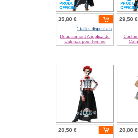
PRODUIT
PRODUI
OFFICIEL
OFFICIE
35,80 €
29,50 €
1 tailles disponibles
Déguisement Angélica de
Costum
Catrinas pour femme
Catri
20,50 €
20,80 €