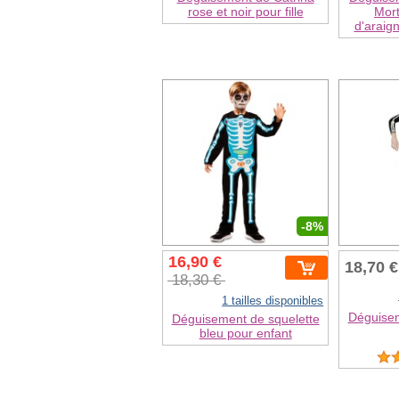
rose et noir pour fille
Mort
d'arai
-8%
16,90 €
18,70 €
18,30 €
1 tailles disponibles
Déguisem
Déguisement de squelette
bleu pour enfant