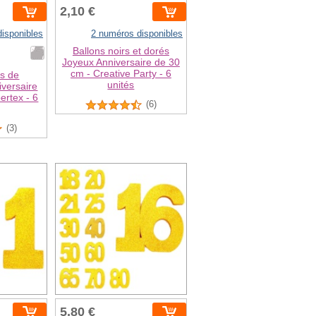
2,10 €
isponibles
2 numéros disponibles
Ballons noirs et dorés
Joyeux Anniversaire de 30
cm - Creative Party - 6
es de
unités
versaire
ertex - 6
(6)
(3)
5,80 €