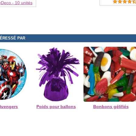
yDeco - 10 unités
TÉRESSÉ PAR
 Avengers
Poids pour ballons
Bonbons gélifiés