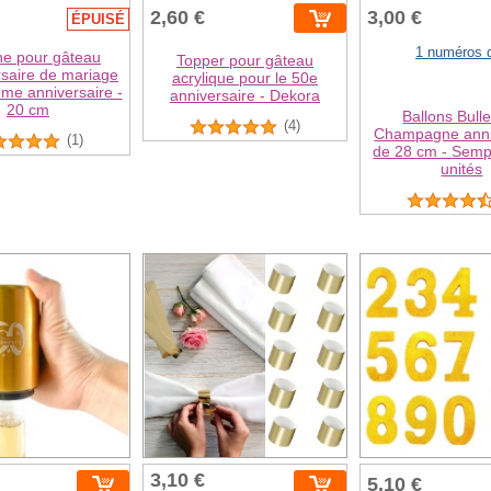
2,60 €
3,00 €
ÉPUISÉ
1 numéros d
ne pour gâteau
Topper pour gâteau
rsaire de mariage
acrylique pour le 50e
me anniversaire -
anniversaire - Dekora
20 cm
Ballons Bull
(4)
Champagne anni
(1)
de 28 cm - Semp
unités
3,10 €
5,10 €