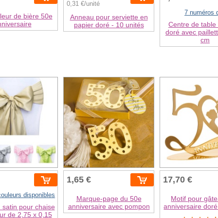
0,31 €/unité
7 numéros d
eur de bière 50e
Anneau pour serviette en
niversaire
Centre de tabl
papier doré - 10 unités
doré avec paillet
cm
1,65 €
17,70 €
couleurs disponibles
Marque-page du 50e
Motif pour gât
anniversaire avec pompon
anniversaire doré
satin pour chaise
ur de 2,75 x 0,15