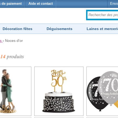
 de paiement
Aide et contact
Envo
Décoration fêtes
Déguisements
Laines et merceri
s
›
Noces d'or
r
14
produits