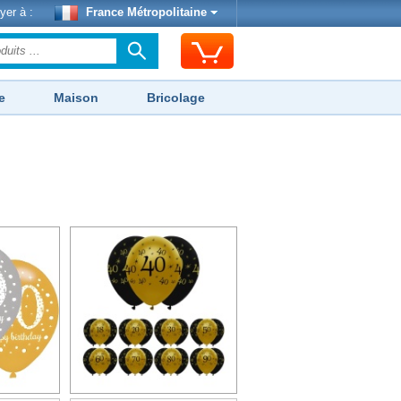
yer à :
France Métropolitaine
e
Maison
Bricolage