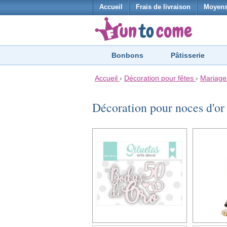
Accueil
Frais de livraison
Moyens
Bonbons
Pâtisserie
Accueil
›
Décoration pour fêtes
›
Mariage
Décoration pour noces d'o