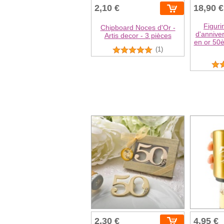
2,10 €
18,90 €
Figuri
Chipboard Noces d'Or -
d'annive
Artis decor - 3 pièces
en or 50è
(1)
2,30 €
4,95 €