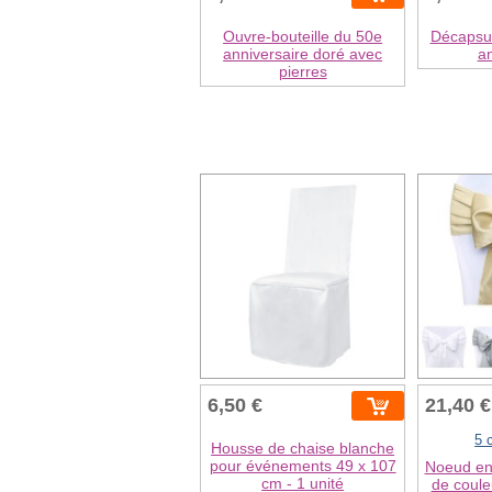
Ouvre-bouteille du 50e
Décapsul
anniversaire doré avec
an
pierres
6,50 €
21,40 €
5 
Housse de chaise blanche
pour événements 49 x 107
Noeud en 
cm - 1 unité
de coule