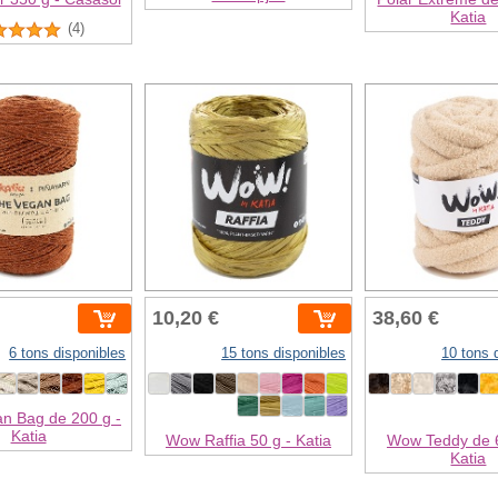
Katia
(4)
10,20 €
38,60 €
6 tons disponibles
15 tons disponibles
10 tons 
n Bag de 200 g -
Katia
Wow Raffia 50 g - Katia
Wow Teddy de 6
Katia