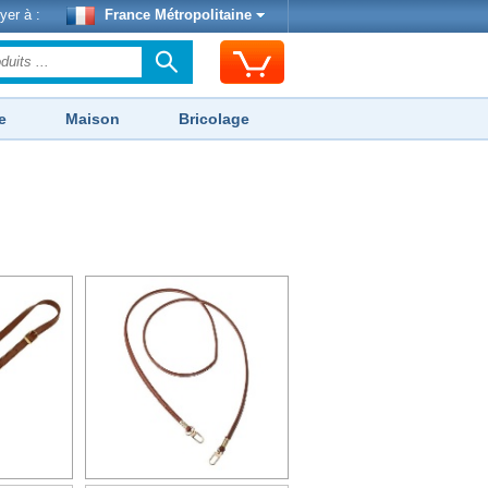
yer à :
France Métropolitaine
e
Maison
Bricolage