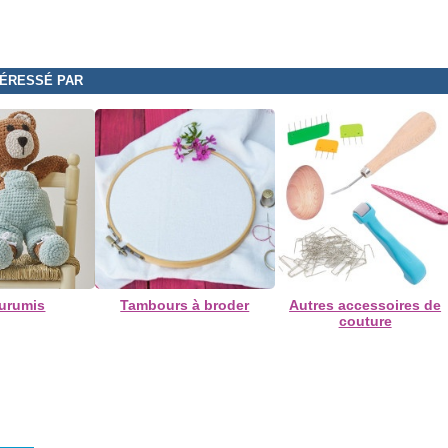
TÉRESSÉ PAR
urumis
Tambours à broder
Autres accessoires de
couture