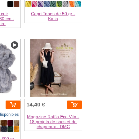
cuir
Capri Tones de 50 gr -
60 cm -
Katia
aire
14,40 €
disponibles
Magazine Raffia Eco Vita -
18 projets de sacs et de
chapeaux - DMC
 300 gr -