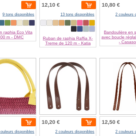
12,10 €
10,80 €
9 tons disponibles
13 tons disponibles
2 couleurs 
 raphia Eco Vita
Bandoulière en si
100 m - DMC
avec boucle régl
Ruban de raphia Raffia X-
- Casaso
Treme de 120 m - Katia
10,20 €
12,50 €
couleurs disponibles
2 couleurs disponibles
2 couleurs 