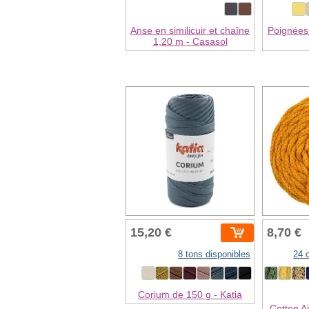
Anse en similicuir et chaîne
Poignées 
1,20 m - Casasol
15,20 €
8,70 €
8 tons disponibles
24 
Corium de 150 g - Katia
Cotton A