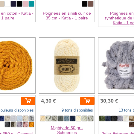
en coton - Katia -
Poignées en simili cuir de
Poignées en 
1 paire
35 cm - Katia - 1 paire
synthétique de 
Katia - 1 p
4,30 €
30,30 €
couleurs disponibles
9 tons disponibles
13 tons 
Mighty de 50 gr -
Scheepjes
ir 350 g - Casasol
Polar Extreme de