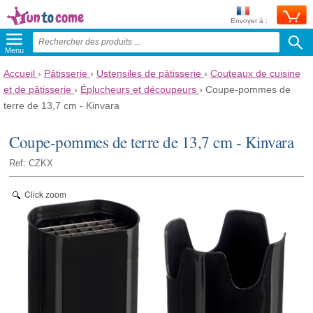
Envoyer à :
Menu
Accueil
›
Pâtisserie
›
Ustensiles de pâtisserie
›
Couteaux de cuisine
et de pâtisserie
›
Éplucheurs et découpeurs
›
Coupe-pommes de
terre de 13,7 cm - Kinvara
Coupe-pommes de terre de 13,7 cm - Kinvara
Ref: CZKX
Click zoom