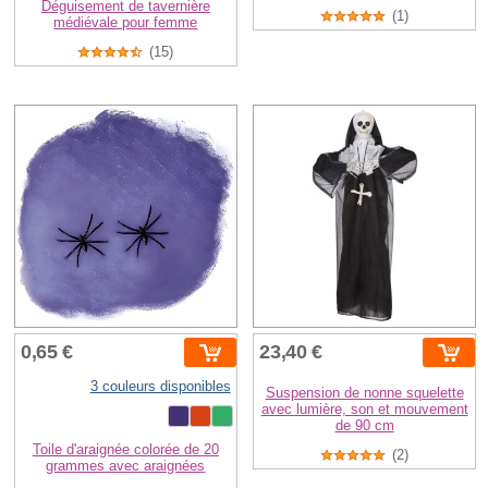
Déguisement de tavernière
(1)
médiévale pour femme
(15)
0,65 €
23,40 €
3 couleurs disponibles
Suspension de nonne squelette
avec lumière, son et mouvement
de 90 cm
Toile d'araignée colorée de 20
(2)
grammes avec araignées