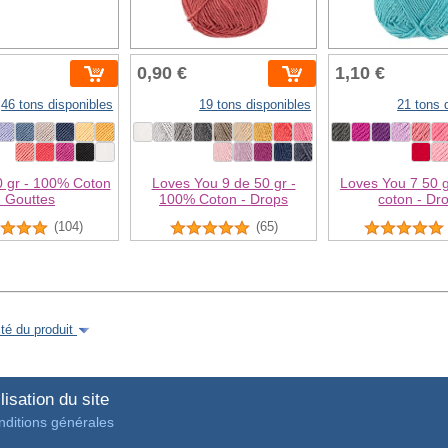
0,90 €
1,10 €
46 tons disponibles
19 tons disponibles
21 tons 
0 gr - 100% Coton
Loves You 9 de 50 gr -
Loves You 7 50 
- Gouttes
100% Coton - Drops
coton - Dr
(104)
(65)
é du produit
lisation du site
ditions générales