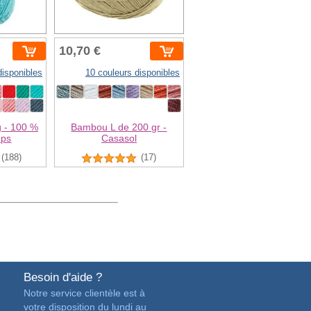
10,70 €
disponibles
10 couleurs disponibles
g - 100 %
Bambou L de 200 gr -
ops
Casasol
(188)
(17)
Besoin d'aide ?
Notre service clientèle est à
votre disposition du lundi au