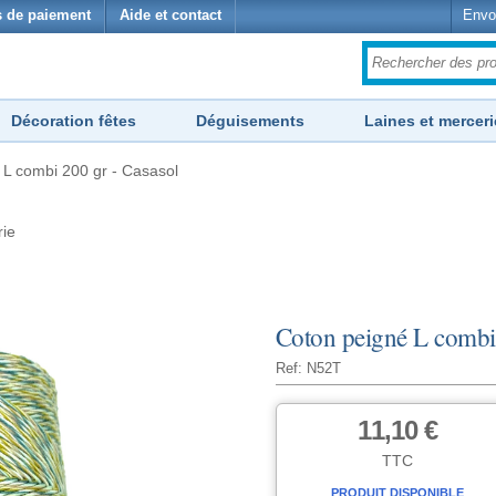
 de paiement
Aide et contact
Envo
Décoration fêtes
Déguisements
Laines et merceri
 L combi 200 gr - Casasol
rie
Coton peigné L combi 
Ref: N52T
11,10 €
TTC
PRODUIT DISPONIBLE