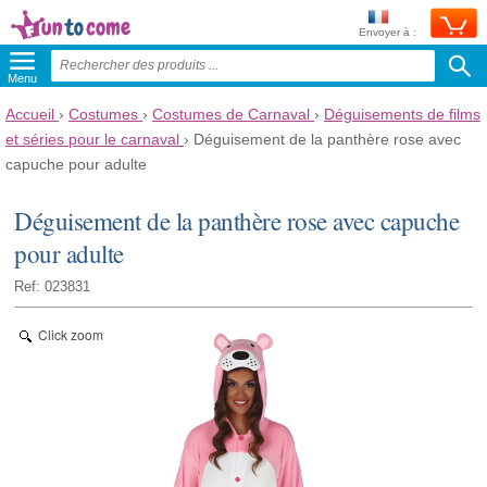
Envoyer à :
Menu
Accueil
›
Costumes
›
Costumes de Carnaval
›
Déguisements de films
et séries pour le carnaval
›
Déguisement de la panthère rose avec
capuche pour adulte
Déguisement de la panthère rose avec capuche
pour adulte
Ref: 023831
Click zoom