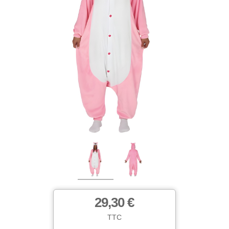
29,30 €
TTC