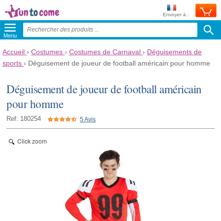
Envoyer à :
Menu
Accueil
›
Costumes
›
Costumes de Carnaval
›
Déguisements de
sports
›
Déguisement de joueur de football américain pour homme
Déguisement de joueur de football américain
pour homme
Ref: 180254
5 Avis
Click zoom