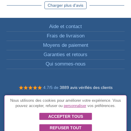
Charger plus d'avis
Aide et contact
Frais de livraison
Moyens de paiement
Garanties et retours
Qui sommes-nous
4.7/5 de
3889 avis vérifiés des clients
© Tous droits réservés FunToCome
Nous utilisons des cookies pour améliorer votre expérience. Vous
Conditions générales
pouvez accepter, refuser ou
personnaliser
vos préférences.
ACCEPTER TOUS
REFUSER TOUT