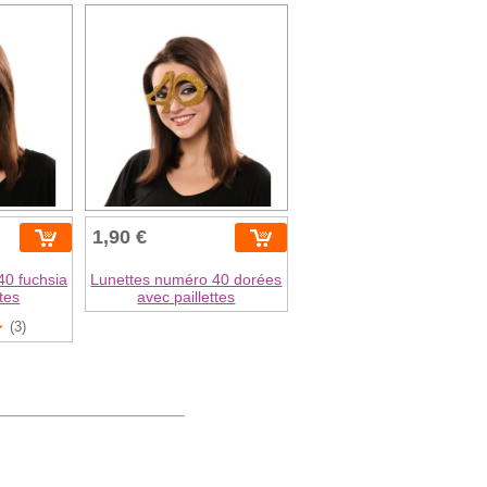
1,90 €
40 fuchsia
Lunettes numéro 40 dorées
ttes
avec paillettes
(3)