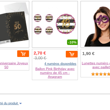
-10%
2,70 €
1,90 €
3,00 €
nniversaire Joyeux
Lunettes numéro 
4 numéros disponibles
50
avec paille
Ballon Pink Birthday avec
numéro de 45 cm -
Anagram
é du produit