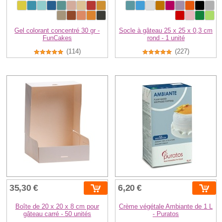
Gel colorant concentré 30 gr -
Socle à gâteau 25 x 25 x 0,3 cm
FunCakes
rond - 1 unité
(114)
(227)
35,30 €
6,20 €
Boîte de 20 x 20 x 8 cm pour
Crème végétale Ambiante de 1 L
gâteau carré - 50 unités
- Puratos