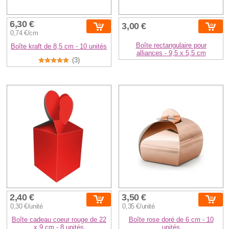
6,30 €
3,00 €
0,74 €/cm
Boîte rectangulaire pour
Boîte kraft de 8,5 cm - 10 unités
alliances - 9,5 x 5,5 cm
(3)
2,40 €
3,50 €
0,30 €/unité
0,35 €/unité
Boîte cadeau coeur rouge de 22
Boîte rose doré de 6 cm - 10
x 9 cm - 8 unités
unités