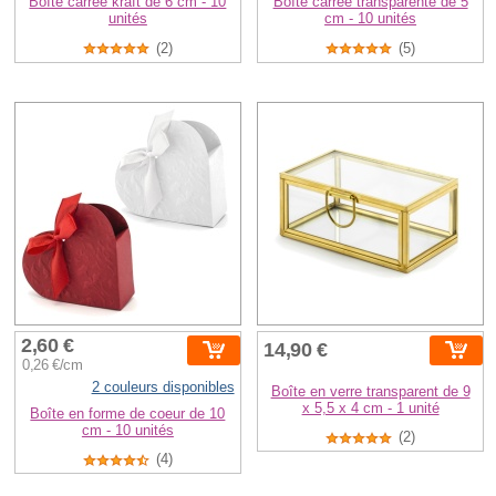
Boîte carrée kraft de 6 cm - 10
Boîte carrée transparente de 5
unités
cm - 10 unités
(2)
(5)
2,60 €
14,90 €
0,26 €/cm
2 couleurs disponibles
Boîte en verre transparent de 9
x 5,5 x 4 cm - 1 unité
Boîte en forme de coeur de 10
cm - 10 unités
(2)
(4)