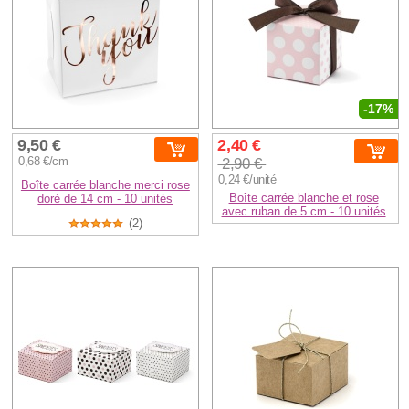
-17%
9,50 €
2,40 €
0,68 €/cm
2,90 €
0,24 €/unité
Boîte carrée blanche merci rose
Boîte carrée blanche et rose
doré de 14 cm - 10 unités
avec ruban de 5 cm - 10 unités
(2)