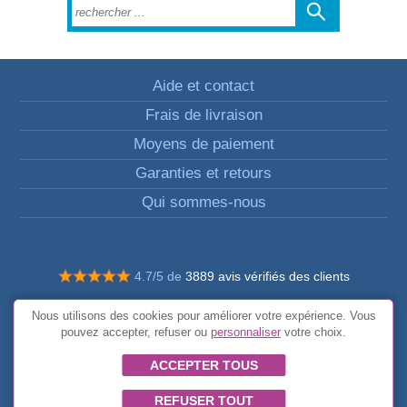
Aide et contact
Frais de livraison
Moyens de paiement
Garanties et retours
Qui sommes-nous
4.7/5 de
3889 avis vérifiés des clients
© Tous droits réservés FunToCome
Nous utilisons des cookies pour améliorer votre expérience. Vous
Conditions générales
pouvez accepter, refuser ou
personnaliser
votre choix.
ACCEPTER TOUS
REFUSER TOUT