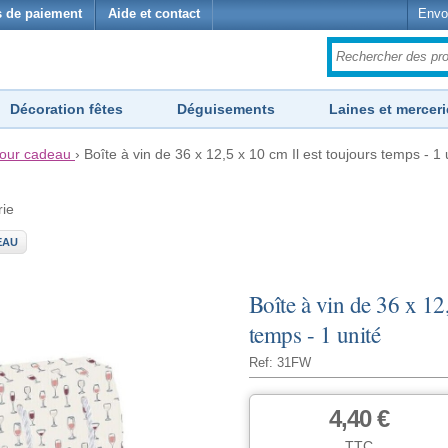
 de paiement
Aide et contact
Envo
Décoration fêtes
Déguisements
Laines et merceri
pour cadeau
›
Boîte à vin de 36 x 12,5 x 10 cm Il est toujours temps - 1 
rie
EAU
Boîte à vin de 36 x 12
temps - 1 unité
Ref: 31FW
4,40 €
TTC