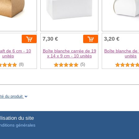
7,30 €
3,20 €
raft de 6 cm - 10
Boîte blanche carrée de 19
Boîte blanche de 
unités
x 14 x 9 cm - 10 unités
unités
(8)
(5)
é du produit
lisation du site
ditions générales