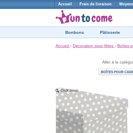
Accueil
Frais de livraison
Moyens
Bonbons
Pâtisserie
Accueil
›
Décoration pour fêtes
›
Boîtes 
Aller à la catégo
BOÎTES POUR CAD
Click zoom