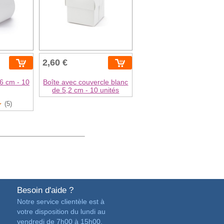
2,60 €
6 cm - 10
Boîte avec couvercle blanc
de 5,2 cm - 10 unités
(5)
Besoin d'aide ?
Notre service clientèle est à
votre disposition du lundi au
vendredi de 7h00 à 15h00.