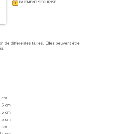
PAIEMENT SÉCURISÉ
 de différentes tailles. Elles peuvent être
es.
8 cm
7,5 cm
6,5 cm
5,5 cm
5 cm
 14 cm