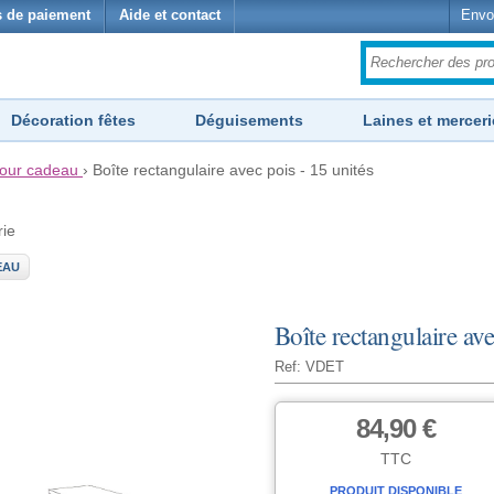
 de paiement
Aide et contact
Envo
Décoration fêtes
Déguisements
Laines et merceri
pour cadeau
›
Boîte rectangulaire avec pois - 15 unités
rie
EAU
Boîte rectangulaire ave
Ref: VDET
84,90 €
TTC
PRODUIT DISPONIBLE