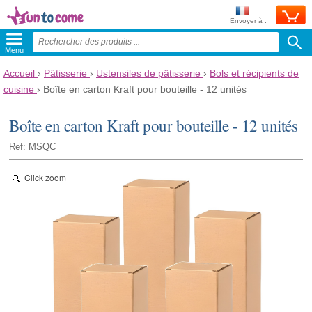
Envoyer à :
Menu
Accueil
›
Pâtisserie
›
Ustensiles de pâtisserie
›
Bols et récipients de
cuisine
›
Boîte en carton Kraft pour bouteille - 12 unités
Boîte en carton Kraft pour bouteille - 12 unités
Ref: MSQC
Click zoom