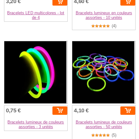
3,20 €
4,60 €
Bracelets LED multicolores - lot
Bracelets lumineux en couleurs
de 4
assorties - 10 unités
(4)
0,75 €
4,10 €
Bracelets lumineux de couleurs
Bracelets lumineux de couleurs
assorties - 3 unités
assorties - 50 unités
(5)