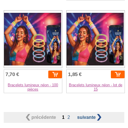
7,70 €
1,85 €
Bracelets lumineux néon - 100
Bracelets lumineux néon - lot de
pièces
15
précédente
1
2
suivante