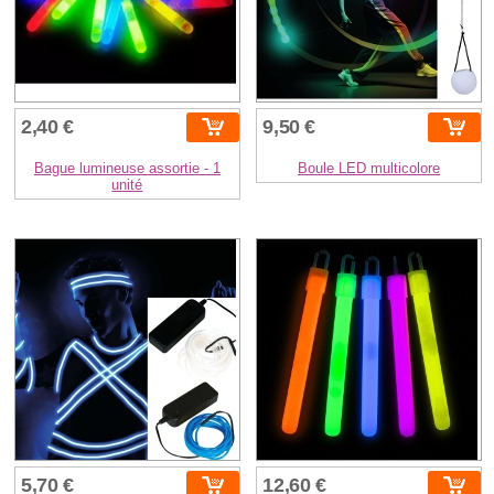
2,40 €
9,50 €
Bague lumineuse assortie - 1
Boule LED multicolore
unité
5,70 €
12,60 €