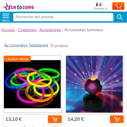
Envoyer à :
Menu
Accueil
›
Costumes
›
Accessoires
›
Accessoires lumineux
Accessoires lumineux
56
produits
Le plus vendu
13,10 €
14,20 €