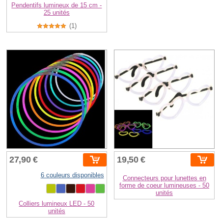
Pendentifs lumineux de 15 cm -
25 unités
(1)
27,90 €
19,50 €
6 couleurs disponibles
Connecteurs pour lunettes en
forme de coeur lumineuses - 50
unités
Colliers lumineux LED - 50
unités