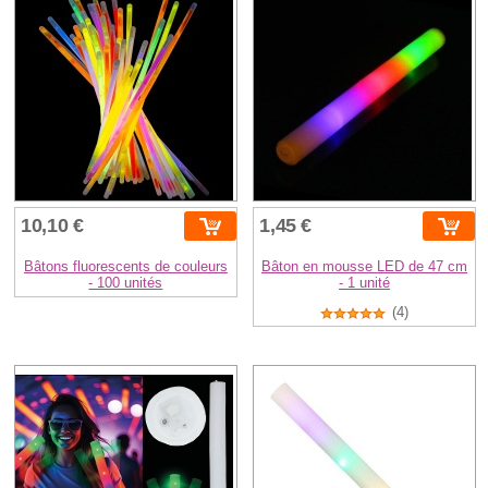
10,10 €
1,45 €
Bâtons fluorescents de couleurs
Bâton en mousse LED de 47 cm
- 100 unités
- 1 unité
(4)