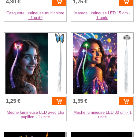
4,30 €
1,75 €
Casquette lumineuse multicolore
Maraca lumineuse LED 15 cm -
- 1 unité
1 unité
1,25 €
1,55 €
Mèche lumineuse LED avec clip
Mèche lumineuse LED 30 cm - 1
papillon - 1 unité
unité