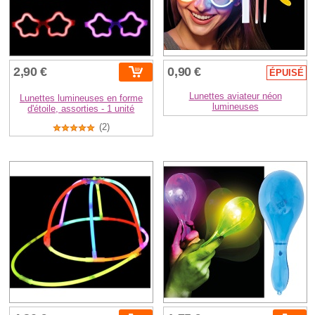
2,90 €
0,90 €
ÉPUISÉ
Lunettes aviateur néon
Lunettes lumineuses en forme
lumineuses
d'étoile, assorties - 1 unité
(2)