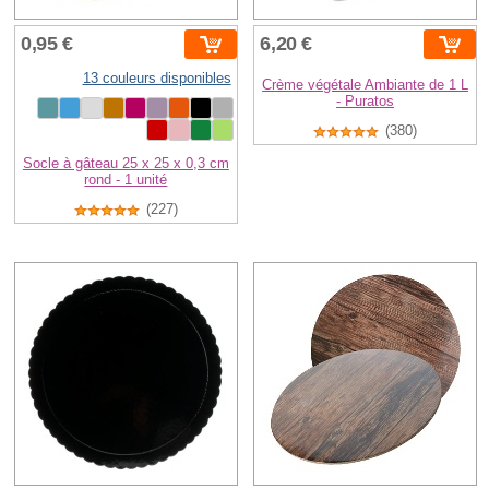
0,95 €
6,20 €
13 couleurs disponibles
Crème végétale Ambiante de 1 L
- Puratos
(380)
Socle à gâteau 25 x 25 x 0,3 cm
rond - 1 unité
(227)