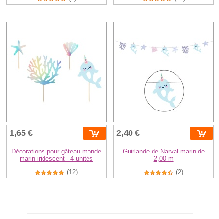
1,65 €
2,40 €
Décorations pour gâteau monde
Guirlande de Narval marin de
marin iridescent - 4 unités
2,00 m
(12)
(2)