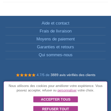
Aide et contact
Frais de livraison
Moyens de paiement
Garanties et retours
Qui sommes-nous
4.7/5 de
3889 avis vérifiés des clients
© Tous droits réservés FunToCome
Nous utilisons des cookies pour améliorer votre expérience. Vous
Conditions générales
pouvez accepter, refuser ou
personnaliser
votre choix.
ACCEPTER TOUS
REFUSER TOUT