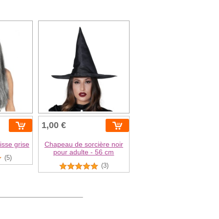
1,00 €
isse grise
Chapeau de sorcière noir
pour adulte - 56 cm
(5)
(3)