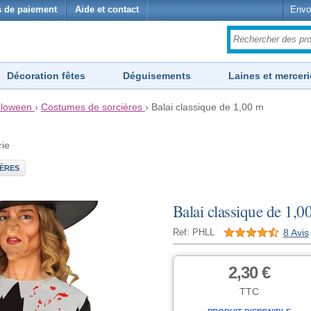
 de paiement
Aide et contact
Envo
Décoration fêtes
Déguisements
Laines et merceri
lloween
›
Costumes de sorcières
›
Balai classique de 1,00 m
rie
ÈRES
Balai classique de 1,0
8 Avis
Ref: PHLL
2,30 €
TTC