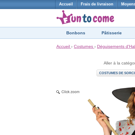
Accueil
Frais de livraison
Moyens
Bonbons
Pâtisserie
Accueil
›
Costumes
›
Déguisements d'Ha
Aller à la catégo
COSTUMES DE SORCI
Click zoom