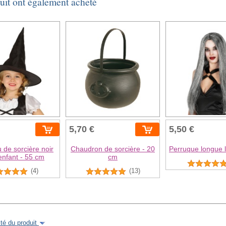
duit ont également acheté
5,70 €
5,50 €
de sorcière noir
Chaudron de sorcière - 20
Perruque longue l
enfant - 55 cm
cm
(4)
(13)
é du produit