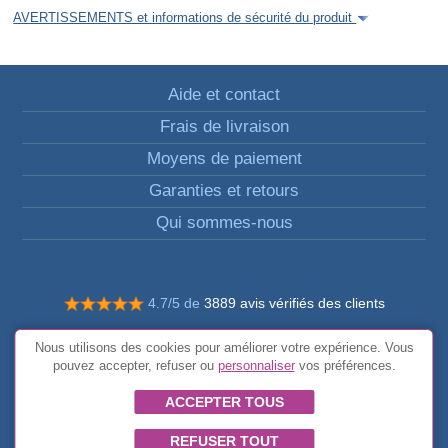
AVERTISSEMENTS et informations de sécurité du produit
Aide et contact
Frais de livraison
Moyens de paiement
Garanties et retours
Qui sommes-nous
4.7/5 de
3889 avis vérifiés des clients
© Tous droits réservés FunToCome
Nous utilisons des cookies pour améliorer votre expérience. Vous
Conditions générales
pouvez accepter, refuser ou
personnaliser
vos préférences.
ACCEPTER TOUS
REFUSER TOUT