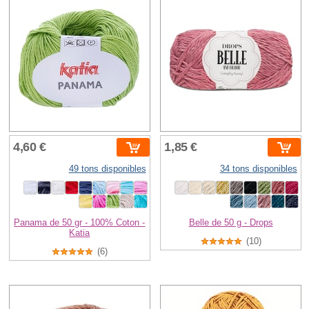
4,60 €
1,85 €
49 tons disponibles
34 tons disponibles
Panama de 50 gr - 100% Coton -
Belle de 50 g - Drops
Katia
(10)
(6)