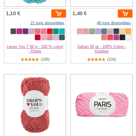
1,10 €
1,40 €
21 tons disponibles
46 tons disponibles
Loves You 7 50 g - 100 % coton
Safran 50 gr - 100% Coton -
- Drops
Gouttes
(188)
(104)