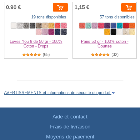
0,90 €
1,15 €
19 tons disponibles
57 tons disponibles
Loves You 9 de 50 gr - 100%
Paris 50 gr - 100% coton -
Coton - Drops
Gouttes
(65)
(32)
AVERTISSEMENTS et informations de sécurité du produit
Aide et contact
Frais de livraison
Moyens de paiement