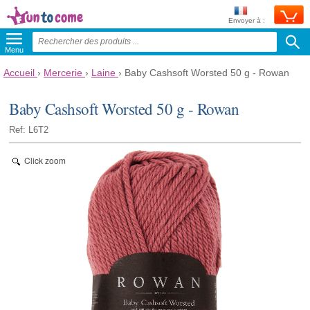
Envoyer à :
Menu
Accueil
›
Mercerie
›
Laine
›
Baby Cashsoft Worsted 50 g - Rowan
Baby Cashsoft Worsted 50 g - Rowan
Ref: L6T2
Click zoom