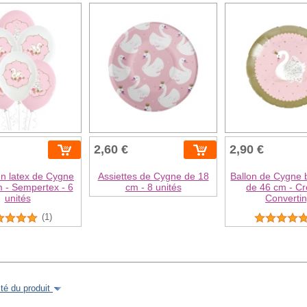
2,60 €
2,90 €
en latex de Cygne
Assiettes de Cygne de 18
Ballon de Cygne 
 - Sempertex - 6
cm - 8 unités
de 46 cm - Cr
unités
Converti
(1)
é du produit