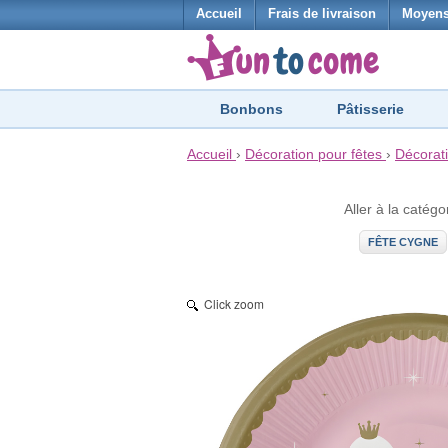
Accueil
Frais de livraison
Moyens
Bonbons
Pâtisserie
Accueil
›
Décoration pour fêtes
›
Décorat
Aller à la catégo
FÊTE CYGNE
Click zoom