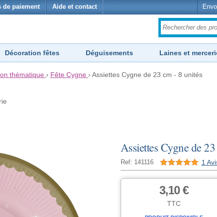
 de paiement
Aide et contact
Envo
Décoration fêtes
Déguisements
Laines et merceri
ion thématique
›
Fête Cygne
›
Assiettes Cygne de 23 cm - 8 unités
rie
Assiettes Cygne de 23 
1 Avi
Ref: 141116
3,10 €
TTC