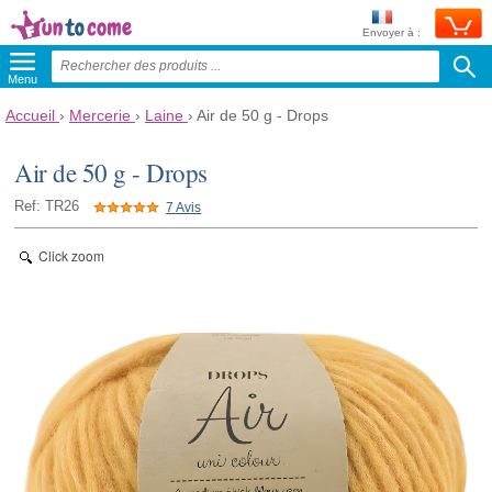
Envoyer à :
Menu
Accueil
›
Mercerie
›
Laine
›
Air de 50 g - Drops
Air de 50 g - Drops
Ref: TR26
7 Avis
Click zoom